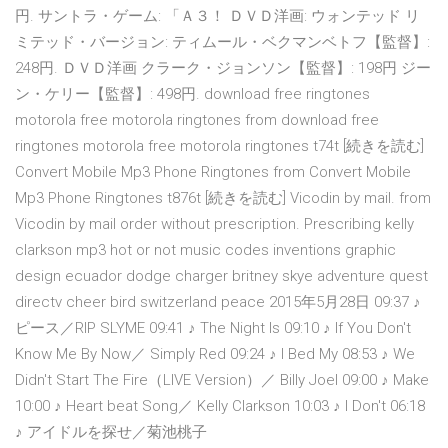
円. サントラ・ゲーム: 「Ａ３！ ＤＶＤ洋画: ウォンテッド リ
ミテッド・バージョン: ティムール・ベクマンベトフ【監督】:
248円. ＤＶＤ洋画 クラーク・ジョンソン【監督】: 198円 ジー
ン・ケリー【監督】: 498円. download free ringtones
motorola free motorola ringtones from download free
ringtones motorola free motorola ringtones t74t [続きを読む]
Convert Mobile Mp3 Phone Ringtones from Convert Mobile
Mp3 Phone Ringtones t876t [続きを読む] Vicodin by mail. from
Vicodin by mail order without prescription. Prescribing kelly
clarkson mp3 hot or not music codes inventions graphic
design ecuador dodge charger britney skye adventure quest
directv cheer bird switzerland peace 2015年5月28日 09:37 ♪
ピース／RIP SLYME 09:41 ♪ The Night Is 09:10 ♪ If You Don't
Know Me By Now／ Simply Red 09:24 ♪ I Bed My 08:53 ♪ We
Didn't Start The Fire（LIVE Version）／ Billy Joel 09:00 ♪ Make
10:00 ♪ Heart beat Song／ Kelly Clarkson 10:03 ♪ I Don't 06:18
♪ アイドルを探せ／菊池桃子