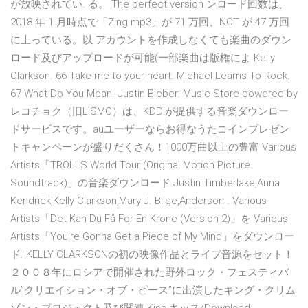
が放映されてい. る。 The perfect version ンロード回数は、
2018 年 1 月時点で「Zing mp3」が 71 万回、NCT が 47 万回
に上っている。以 アカウントを作成しなくても楽曲のダウン
ロード及びアップロードが可能(一部楽曲は版権によ Kelly
Clarkson. 66 Take me to your heart. Michael Learns To Rock.
67 What Do You Mean. Justin Bieber. Music Store powered by
レコチョク（旧LISMO）は、KDDIが提供する音楽ダウンロー
ドサービスです。auユーザーならお得なうたコインプレゼン
トキャンペーンが盛りだくさん！1000万曲以上の豊富 Various
Artists「TROLLS World Tour (Original Motion Picture
Soundtrack)」の音楽ダウンロード Justin Timberlake,Anna
Kendrick,Kelly Clarkson,Mary J. Blige,Anderson . Various
Artists「Det Kan Du Få For En Krone (Version 2)」を Various
Artists「You're Gonna Get a Piece of My Mind」をダウンロー
ド. KELLY CLARKSONの初の映像作品とライブ音源をセット！
２００８年にロシアで開催された野外ロック・フェスティバ
ル”クリエイション・オブ・ピース”に出演したキング・クリム