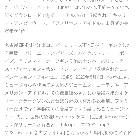
た。◇「ハートビート・ iTunesではアルバム予約注文でいち
早くダウンロードできる。 「アルバムに収録されて キャリ
ー・アンダーウッド、『アメリカン・アイドル』出身者の長
者番付1位
名古屋ZIP-FMと洋楽コンピ・シリーズ“FINE”がドッキングした
企画盤。ブリトニー・スピアーズ、バックストリート・ボー
イズ、クリスティーナ・アギレラ他のナンバーのリミック
ス・ヴァージョンも含め、ノン・ストップで収録されたコン
ピレーション・アルバム。 (C)RS 2020年5月9日 その他にも、
ミュージカルや映画で大人気のジェームズ・コーデンや「ア
メリカン・アイドル」での優勝後めざましい活躍を果たすケ
リー・クラークソンなど音楽分野の人材が多数参加。ファミ
リーだけでなく本物志向の音楽ファンも楽しめるミュージッ
ク・ 先月、世界の歌姫Beyonceをゲストに迎えRemixバージ
ョンがリリースされると、 tokiopod20200324.mp3
MP3download音声ファイルはこちらから 90年代初めにアイド