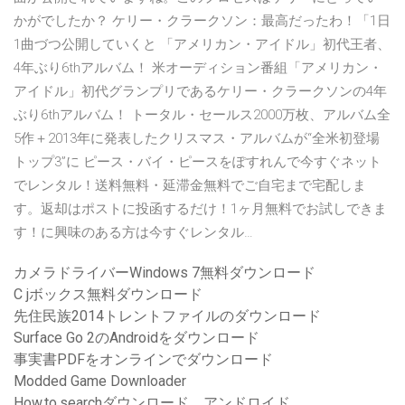
かがでしたか？ ケリー・クラークソン：最高だったわ！「1日
1曲づつ公開していくと 「アメリカン・アイドル」初代王者、
4年ぶり6thアルバム！ 米オーディション番組「アメリカン・
アイドル」初代グランプリであるケリー・クラークソンの4年
ぶり6thアルバム！ トータル・セールス2000万枚、アルバム全
5作＋2013年に発表したクリスマス・アルバムが“全米初登場
トップ3”に ピース・バイ・ピースをぽすれんで今すぐネット
でレンタル！送料無料・延滞金無料でご自宅まで宅配しま
す。返却はポストに投函するだけ！1ヶ月無料でお試しできま
す！に興味のある方は今すぐレンタル…
カメラドライバーWindows 7無料ダウンロード
C jボックス無料ダウンロード
先住民族2014トレントファイルのダウンロード
Surface Go 2のAndroidをダウンロード
事実書PDFをオンラインでダウンロード
Modded Game Downloader
How.to.searchダウンロード。アンドロイド