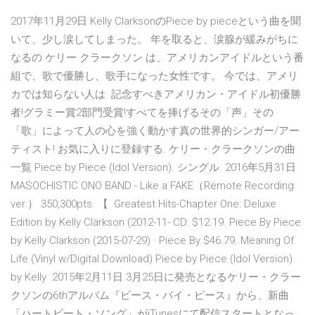
2017年11月29日 Kelly ClarksonのPiece by pieceという曲を聞
いて、少し涙してしまった。 年を取ると、涙腺が緩みがちに
なるの ケリー クラークソン は、アメリカンアイドルという番
組で、歌で優勝し、歌手になった女性です。 今では、アメリ
カでは知らない人は 記念すべきアメリカン・アイドル初優勝
者!グラミー賞2部門受賞!すべてを捧げるその「声」その
「歌」によって人の心を強く動かす真の世界的シンガー/アー
ティスト! お気に入りに登録する. ケリー・クラークソンの曲
一覧 Piece by Piece (Idol Version). シングル. 2016年5月31日
MASOCHISTIC ONO BAND - Like a FAKE（Remote Recording
ver.） 350,300pts. 【 Greatest Hits-Chapter One: Deluxe
Edition by Kelly Clarkson (2012-11- CD: $12.19. Piece By Piece
by Kelly Clarkson (2015-07-29) · Piece By $46.79. Meaning Of
Life (Vinyl w/Digital Download) Piece by Piece (Idol Version).
by Kelly 2015年2月11日 3月25日に発売となるケリー・クラー
クソンの6thアルバム『ピース・バイ・ピース』から、新曲
「ハートビート・ソング」がiTunesにて配信スタートとなっ