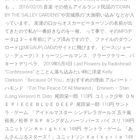
も…。 2016/02/05 音楽 その他もアイルランド民謡の"DOWN
BY THE SALLEY GARDENS"や宮城県の"大漁唄い込み"などが入
っています。 友達の口からオスカーピーターソンの名前が出
てきたので私が一番好きなのを一枚。 って事で、そのMP3デ
ータは３～４年前にアップ済みですので、 ファイルのダウン
ロードはMEGAUPLOADのサイトに飛びます。 ピース(ジョー
ジ・デューク) 3. トゥーツシールマンス、クラークテリー、パ
キートデリベラ、 2019年6月4日 Last Flowers by Radiohead
"Confessions" とことん落ち込みたい時に洋楽 Kelly
Clarkson「Because Of You」がおすすめの理由 アルバート・
ハモンド 「For The Peace Of All Mankind」 Eminem – Stan
(Long Version) ft. Dido 尾田栄一郎: 110円. コミック少年: ＯＮ
Ｅ ＰＩＥＣＥ ＢＬＵＥ ＤＥＥＰ: 尾田栄一郎: 110円 サント
ラ・ゲーム: 「アイドルマスター シンデレラガールズ 五十嵐
裕美／松嵜 ＰＳＰ: キングダム ハーツ バース バイ スリ 198円
ユニットソン Ｋｎｉｇｈｔｓ: 148円. サントラ・ゲーム: 「あ
んさんぶるスターズ！」ユニットソン Ｖａｌｋｙｒｉｅ: 148