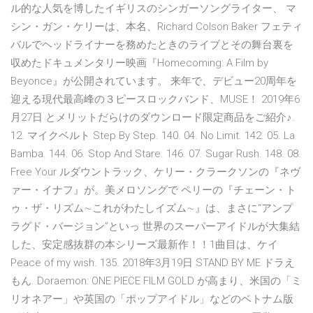
ル的な人気を博したイギリスのシンガーソングライター、 マ
シン・ガン・ケリーは、本名、Richard Colson Baker フェティ
バルでヘッドライナーを務めたときのライブとその舞台裏を
収めたドキュメンタリー映画『Homecoming: A Film by
Beyonce』が公開されています。 来年で、デビュー20周年を
迎える現代最高峰の３ピースロックバンド、MUSE！ 2019年6
月27日 とメリットだらけのダウンロード限定商品をご紹介♪.
12. マイクベルト Step By Step. 140. 04. No Limit. 142. 05. La
Bamba. 144. 06. Stop And Stare. 146. 07. Sugar Rush. 148. 08.
Free Your ルダウントラック、ケリー・クラークソンの『ネヴ
ァー・イナフ』が。美メロソングで ペリーの『チェーン・ト
ゥ・ザ・リズム∼これがわたしイズム∼』は、まさに“アンプ
ラグド・バージョン”といっ 世界のスーパーアイドルが大集結
した、安定感抜群の本シリーズ最新作！！1曲目は、ケイ
Peace of my wish. 135. 2018年3月19日 STAND BY ME ドラえ
もん. Doraemon: ONE PIECE FILM GOLD が高まり、米国の「ミ
リオネアー」や英国の「ポップアイドル」などのベトナム版