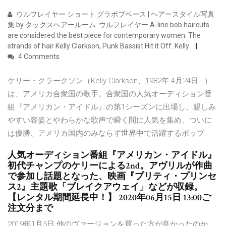
ウルフレイヤー ショート グラボブベース | ヘアースタイル写真
集 by タックスヘアールーム. ウルフレイヤー A-line bob haircuts
are considered the best piece for contemporary women. The
strands of hair Kelly Clarkson, Punk Bassist Hit it Off. Kelly
4 Comments
ケリー・クラークソン（Kelly Clarkson、1982年 4月24日 - ）
は、アメリカ合衆国の歌手。合衆国の人気オーディション番
組『アメリカン・アイドル』の第1シーズンに出場し、親しみ
やすい容姿とやわらかな歌声で瞬く間に人気を集め、ついに
は優勝、アメリカ国内のみならず世界中で活躍するポップ
人気オーディション番組『アメリカン・アイドル』
初代チャンプのケリーによる2nd。アヴリルが作曲
で参加し話題となった、映画『プリティ・プリンセ
ス2』主題歌「ブレイクアウェイ」などが収録。
【レンタル期間延長中！】 2020年06月15日 13:00ご
注文分まで
2019年1月5日 他のヴァージョンを買った方が良かったのか