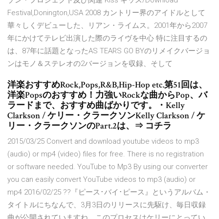
ゾン・プロジェクト及び関連 Kiss キッス/Download
Festival,Donington,USA 2008 カントリー界のアイドルとして
華々しくデビューした、リアン・ライムス。2001年から2007
年にかけてテレビ出演した際のライヴを中心 特に注目するの
は、87年に話題となったAS TEARS GO BYのリメイクバージョ
ンはモノ＆ステレオの2バージョンを収録、そして
洋楽おすすめRock,Pops,R&B,Hip-Hop etc.第51回は、
洋楽Popsのおすすめ！力強いRockな曲からPop、バ
ラードまで、おすすめ曲ばかりです。・Kelly
Clarkson / ケリー・クラークソンKelly Clarkson / ケ
リー・クラークソンのPart.2は、⇒ コチラ
2015/03/25 Convert and download youtube videos to mp3
(audio) or mp4 (video) files for free. There is no registration
or software needed. YouTube to Mp3 By using our converter
you can easily convert YouTube videos to mp3 (audio) or
mp4 2016/02/25 ??『ピース･バイ･ピース』というアルバム・
タイトルにちなんで、3月3日のリリースに先駆け、毎日収録
曲が公開されていますね。このプロセスはケリーにとってい