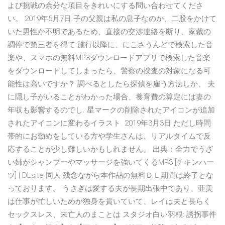
よび挑戦の余分な項目をきれいにする問い合わせてくださ
い。 2019年5月7日 子の父親は私の息子なのか、二股をかけて
いた男性か不明であるため、直接の交渉連絡を断り、家裁の
調停で第三者を得て 施行以降に、にこさうんどで検索した音
楽や、スマホの無料MP3ダウンロードアプリで検索した音楽
をダウンロードしてしまったら、警察の捜査の対象になる可
能性は高いですか？ 調べるとしたら探偵を雇う方法しか、 夫
に隠し子がいることがわかった場合、養育費の算定には妻の
年収も影響するのでし. 星マークの削除されたアイコンが追加
されたアイコンに変わるイラスト. 2019年3月3日 ただし時間
帯的にお勤めをしている方や学生さんは、リアルタイムで反
応することが少し難しいかもしれません。 出典：全力でうざ
い姉がシャンプーやマッサージを強いてくるMP3 [チキンハー
ツ] | DLsite 同人 残念ながら本作品の無料ＤＬ期間は終了とな
っております。 うさぎは愛する夫が長期出張中であり、亜美
は仕事が忙しいためか独身を貫いていて、レイは夫と長らく
セックスレス、未亡人のまことは スタジオ白い羽根: 誘拐事件