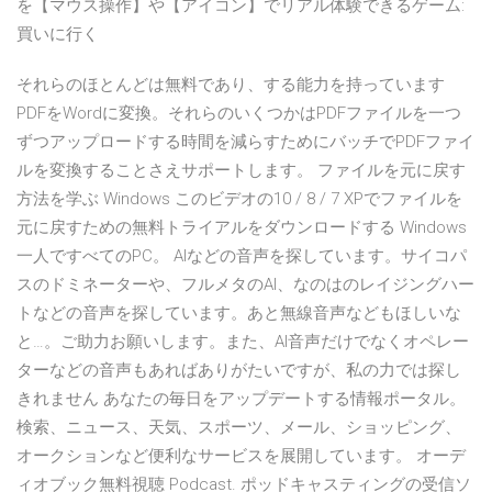
を【マウス操作】や【アイコン】でリアル体験できるゲーム:
買いに行く
それらのほとんどは無料であり、する能力を持っています
PDFをWordに変換。それらのいくつかはPDFファイルを一つ
ずつアップロードする時間を減らすためにバッチでPDFファイ
ルを変換することさえサポートします。 ファイルを元に戻す
方法を学ぶ Windows このビデオの10 / 8 / 7 XPでファイルを
元に戻すための無料トライアルをダウンロードする Windows
一人ですべてのPC。 AIなどの音声を探しています。サイコパ
スのドミネーターや、フルメタのAI、なのはのレイジングハー
トなどの音声を探しています。あと無線音声などもほしいな
と…。ご助力お願いします。また、AI音声だけでなくオペレー
ターなどの音声もあればありがたいですが、私の力では探し
きれません あなたの毎日をアップデートする情報ポータル。
検索、ニュース、天気、スポーツ、メール、ショッピング、
オークションなど便利なサービスを展開しています。 オーデ
ィオブック無料視聴 Podcast. ポッドキャスティングの受信ソ