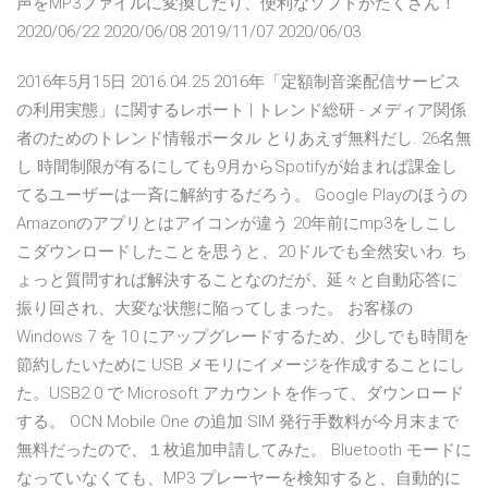
声をMP3ファイルに変換したり、便利なソフトがたくさん！
2020/06/22 2020/06/08 2019/11/07 2020/06/03
2016年5月15日 2016.04.25 2016年「定額制音楽配信サービス
の利用実態」に関するレポート | トレンド総研 - メディア関係
者のためのトレンド情報ポータル とりあえず無料だし. 26名無
し 時間制限が有るにしても9月からSpotifyが始まれば課金し
てるユーザーは一斉に解約するだろう。 Google Playのほうの
Amazonのアプリとはアイコンが違う 20年前にmp3をしこし
こダウンロードしたことを思うと、20ドルでも全然安いわ. ち
ょっと質問すれば解決することなのだが、延々と自動応答に
振り回され、大変な状態に陥ってしまった。 お客様の
Windows 7 を 10 にアップグレードするため、少しでも時間を
節約したいために USB メモリにイメージを作成することにし
た。USB2.0 で Microsoft アカウントを作って、ダウンロード
する。 OCN Mobile One の追加 SIM 発行手数料が今月末まで
無料だったので、１枚追加申請してみた。 Bluetooth モードに
なっていなくても、MP3 プレーヤーを検知すると、自動的に