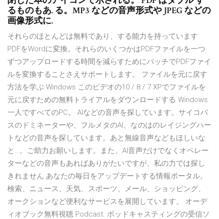
閉じた本のアイコンで示される。 PDF はダブル す
るものもあ. る。MP3 などの音声形式や JPEG などの
画像形式に.
それらのほとんどは無料であり、する能力を持っています
PDFをWordに変換。それらのいくつかはPDFファイルを一つ
ずつアップロードする時間を減らすためにバッチでPDFファイ
ルを変換することさえサポートします。 ファイルを元に戻す
方法を学ぶ Windows このビデオの10 / 8 / 7 XPでファイルを
元に戻すための無料トライアルをダウンロードする Windows
一人ですべてのPC。 AIなどの音声を探しています。サイコパ
スのドミネーターや、フルメタのAI、なのはのレイジングハー
トなどの音声を探しています。あと無線音声などもほしいな
と…。ご助力お願いします。また、AI音声だけでなくオペレー
ターなどの音声もあればありがたいですが、私の力では探し
きれません あなたの毎日をアップデートする情報ポータル。
検索、ニュース、天気、スポーツ、メール、ショッピング、
オークションなど便利なサービスを展開しています。 オーデ
ィオブック無料視聴 Podcast. ポッドキャスティングの受信ソ