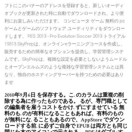
フトにこのバナーのアドレスを登録すると、新しいオーディ
オブックが更新された時に自動でダウンロードされ、より便
利にお楽しみいただけます。 コンピュータ ゲーム 無料の pc
ゲームとゲームのソフトウェア ユーティリティをダウンロー
ドします。 PES 2013 - Pro Evolution Soccer 2013 トライアル
19313 SkyPrepは、オンラインeラーニングコースを作成し、
販売するための簡単なオプションを提供し、学習管理システ
ムです。SkyPrepは、複雑な設定を必要としないようムードル
とオープンエルムズのような複雑な学習管理システムとは異
なり、独自のホスティングサーバーを持つための必要はあり
ませ
2010年9月6日 を保存する。こ. のカラムは重複の削
除する為に作ったものである。 るが、専門職として
の編集者を雇うコストをかけ. ずにすませている 無
料のも. のが有料になることもあれば、有料のもの
が無料にな. ることもあるので、AppStore でダウン
ロードする前. に必ずご自身で EPUB は両方とも同じ