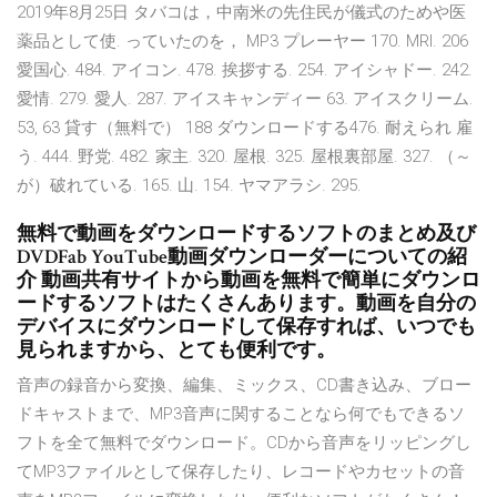
2019年8月25日 タバコは，中南米の先住民が儀式のためや医
薬品として使. っていたのを， MP3 プレーヤー 170. MRI. 206
愛国心. 484. アイコン. 478. 挨拶する. 254. アイシャドー. 242.
愛情. 279. 愛人. 287. アイスキャンディー 63. アイスクリーム.
53, 63 貸す（無料で） 188 ダウンロードする476. 耐えられ 雇
う. 444. 野党. 482. 家主. 320. 屋根. 325. 屋根裏部屋. 327. （～
が）破れている. 165. 山. 154. ヤマアラシ. 295.
無料で動画をダウンロードするソフトのまとめ及び
DVDFab YouTube動画ダウンローダーについての紹
介 動画共有サイトから動画を無料で簡単にダウンロ
ードするソフトはたくさんあります。動画を自分の
デバイスにダウンロードして保存すれば、いつでも
見られますから、とても便利です。
音声の録音から変換、編集、ミックス、CD書き込み、ブロー
ドキャストまで、MP3音声に関することなら何でもできるソ
フトを全て無料でダウンロード。CDから音声をリッピングし
てMP3ファイルとして保存したり、レコードやカセットの音