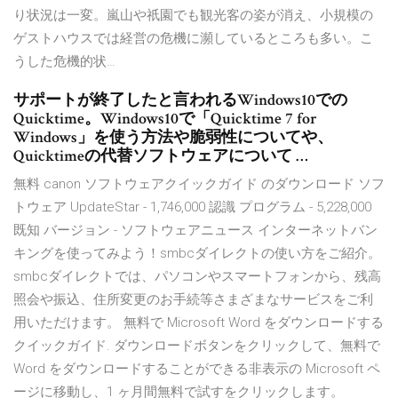
り状況は一変。嵐山や祇園でも観光客の姿が消え、小規模の
ゲストハウスでは経営の危機に瀕しているところも多い。こ
うした危機的状…
サポートが終了したと言われるWindows10での
Quicktime。Windows10で「Quicktime 7 for
Windows」を使う方法や脆弱性についてや、
Quicktimeの代替ソフトウェアについて …
無料 canon ソフトウェアクイックガイド のダウンロード ソフ
トウェア UpdateStar - 1,746,000 認識 プログラム - 5,228,000
既知 バージョン - ソフトウェアニュース インターネットバン
キングを使ってみよう！smbcダイレクトの使い方をご紹介。
smbcダイレクトでは、パソコンやスマートフォンから、残高
照会や振込、住所変更のお手続等さまざまなサービスをご利
用いただけます。 無料で Microsoft Word をダウンロードする
クイックガイド. ダウンロードボタンをクリックして、無料で
Word をダウンロードすることができる非表示の Microsoft ペ
ージに移動し、1 ヶ月間無料で試すをクリックします。