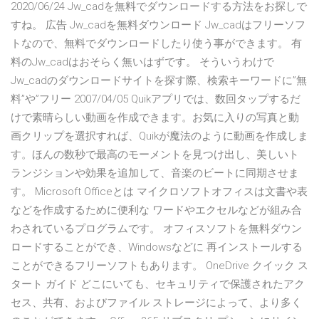
2020/06/24 Jw_cadを無料でダウンロードする方法をお探しで
すね。 広告 Jw_cadを無料ダウンロード Jw_cadはフリーソフ
トなので、無料でダウンロードしたり使う事ができます。 有
料のJw_cadはおそらく無いはずです。 そういうわけで
Jw_cadのダウンロードサイトを探す際、検索キーワードに”無
料”や”フリー 2007/04/05 Quikアプリでは、数回タップするだ
けで素晴らしい動画を作成できます。お気に入りの写真と動
画クリップを選択すれば、Quikが魔法のように動画を作成しま
す。ほんの数秒で最高のモーメントを見つけ出し、美しいト
ランジションや効果を追加して、音楽のビートに同期させま
す。 Microsoft Officeとは マイクロソフトオフィスは文書や表
などを作成するために便利な ワードやエクセルなどが組み合
わされているプログラムです。 オフィスソフトを無料ダウン
ロードすることができ、Windowsなどに 再インストールする
ことができるフリーソフトもあります。 OneDrive クイック ス
タート ガイド どこにいても、セキュリティで保護されたアク
セス、共有、およびファイル ストレージによって、より多く