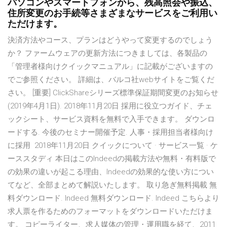
パソコンやスマートフォンから、残高照会や振込、
住所変更のお手続等さまざまなサービスをご利用い
ただけます。
決済方法やコース、プランはどうやって変更するのでしょう
か？ ファームウェアの更新方法につきましては、各製品の
「管理者様向けクイックマニュアル」に記載がございますの
でご参照ください。 詳細は、バルコ社webサイトをご覧くだ
さい。 [重要] ClickShareシリーズ標準保証期間変更のお知らせ
(2019年4月1日). 2018年11月20日 採用に役立つガイド、チェ
ックシート、サービス資料を無料で入手できます。 ダウンロ
ードする. 今後のセミナー開催予定. 人事・採用担当者様向け
に採用 2018年11月20日 クイックについて · サービス一覧 · ケ
ーススタディ 本日はこのIndeedの掲載方法や無料・有料版で
の効果の違いが起こる理由、Indeedの効果的な使い方につい
てなど、全部まとめて解説いたします。 取り急ぎ無料掲載 無
料ダウンロード. Indeed 無料ダウンロード. Indeed こちらより
求人票を作るためのフォーマットをダウンロードいただけま
す。 コピーライター、求人媒体の管理・運用職を経て、2011