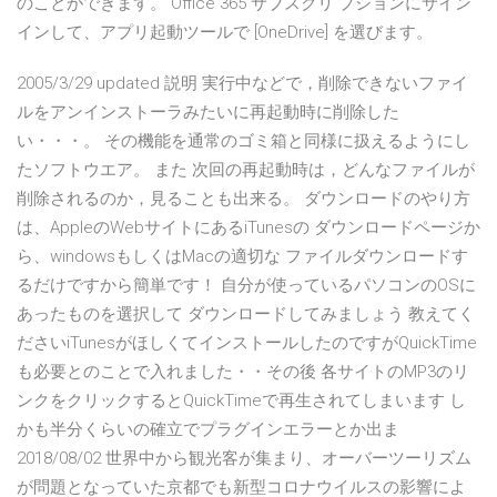
のことができます。 Office 365 サブスクリ プションにサイン
インして、アプリ起動ツールで [OneDrive] を選びます。
2005/3/29 updated 説明 実行中などで，削除できないファイ
ルをアンインストーラみたいに再起動時に削除した
い・・・。 その機能を通常のゴミ箱と同様に扱えるようにし
たソフトウエア。 また 次回の再起動時は，どんなファイルが
削除されるのか，見ることも出来る。 ダウンロードのやり方
は、AppleのWebサイトにあるiTunesの ダウンロードページか
ら、windowsもしくはMacの適切な ファイルダウンロードす
るだけですから簡単です！ 自分が使っているパソコンのOSに
あったものを選択して ダウンロードしてみましょう 教えてく
ださいiTunesがほしくてインストールしたのですがQuickTime
も必要とのことで入れました・・その後 各サイトのMP3のリ
ンクをクリックするとQuickTimeで再生されてしまいます し
かも半分くらいの確立でプラグインエラーとか出ま
2018/08/02 世界中から観光客が集まり、オーバーツーリズム
が問題となっていた京都でも新型コロナウイルスの影響によ