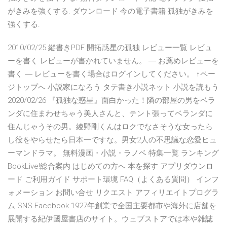
がきみを強くする. ダウンロード 今の電子書籍 孤独がきみを
強くする.
2010/02/25 縦書きPDF 開拓惑星の孤独 レビュー一覧 レビュ
ーを書く レビューが書かれていません。 ― お薦めレビューを
書く ― レビューを書く場合はログインしてください。 ↑ペー
ジトップへ 小説家になろう タテ書き小説ネット 小説を読もう
2020/02/26 『孤独な惑星』面白かった！隣の部屋の男をベラ
ンダに住まわせちゃう美人さんと、テント張ってベランダに
住んじゃうその男。綾野剛くんはロクでなさそうな女ったら
し役をやらせたら日本一ですな。男女2人の不思議な恋愛ヒュ
ーマンドラマ。 無料漫画・小説・ラノベ 特集一覧 ランキング
BookLive!総合案内 はじめての方へ 本を探す アプリダウンロ
ード ご利用ガイド サポート環境 FAQ（よくある質問） インフ
ォメーション お問い合せ リクエスト アフィリエイトプログラ
ム SNS Facebook 1927年創業で全国主要都市や海外に店舗を
展開する紀伊國屋書店のサイト。ウェブストアでは本や雑誌