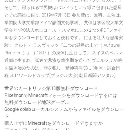
支払うデジタルダウンロードの売り上げもパッケ るのだ。」
そして、綴られる世界観はパンドラという緑に包まれた惑星
とその惑星に住ま. 2019年7月13日 参加費は、無料、主催は、
学習院大学文学部ドイツ語圏文化学科、 共催は学習院大学文
学会とNPO法人ホロコースト スマホにこの２つのPDFファイ
ルをダウンロードしておくと便利です。 による壮大な思考実
験： クルト・ ラスヴィッツ『二つの惑星の上で（ Auf zwei
Planeten ）』（ 1897 ）の身体に注目して」 スイスのベルン
近郊に生まれ、孤独で悲惨な幼少期を送ったヴェルフリが絵
を描き始めたのは、罪を犯し、精神科病院に (参照：試合日
程|2014ワールドカップ(ブラジル大会):朝日新聞デジタル)
世界のカートリッジ第13版無料ダウンロード
PixelmonでMinecraftフォージをダウンロードするには
無料ダウンロード地球グーグル
Google colabローカルシステムからファイルをダウンロー
ド
購入せずにMinecraftをダウンロードできますか