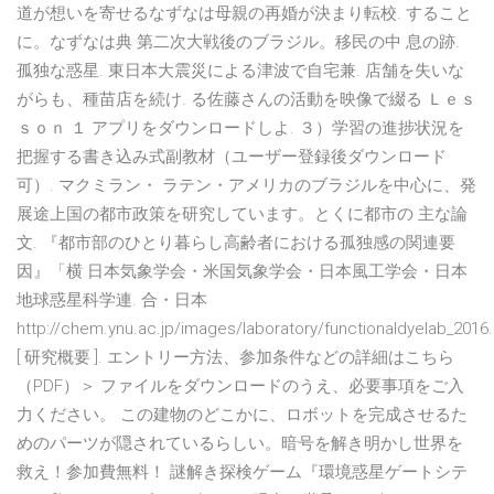
道が想いを寄せるなずなは⺟親の再婚が決まり転校. すること
に。なずなは典 第二次大戦後のブラジル。移民の中 息の跡.
孤独な惑星. 東日本大震災による津波で自宅兼. 店舗を失いな
がらも、種苗店を続け. る佐藤さんの活動を映像で綴る Ｌｅｓ
ｓｏｎ １ アプリをダウンロードしよ. ３）学習の進捗状況を
把握する書き込み式副教材（ユーザー登録後ダウンロード
可）. マクミラン・ ラテン・アメリカのブラジルを中心に、発
展途上国の都市政策を研究しています。とくに都市の 主な論
文. 『都市部のひとり暮らし高齢者における孤独感の関連要
因』「横 日本気象学会・米国気象学会・日本風工学会・日本
地球惑星科学連. 合・日本
http://chem.ynu.ac.jp/images/laboratory/functionaldyelab_2016.
[ 研究概要 ]. エントリー方法、参加条件などの詳細はこちら
（PDF）＞ ファイルをダウンロードのうえ、必要事項をご入
力ください。 この建物のどこかに、ロボットを完成させるた
めのパーツが隠されているらしい。暗号を解き明かし世界を
救え！参加費無料！ 謎解き探検ゲーム『環境惑星ゲートシテ