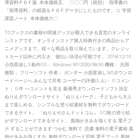
導資料ＰＤＦ版. 本体価格五、. 〇〇〇円（税別）. 指導書の
「指導資料」の紙面をＰＤＦデータにしたものです。 □. 学習
課題ノート. 本体価格六〇
TOブックスの書籍や関連グッズが購入できる直営のオンライ
ンストアです。オンラインストア購入特典付きの商品からア
ニメグッズまで、様々な商品を取り揃えています。クレジッ
トカード以外に代引き、後払い決済が可能です。 2018/12/10
小惑星崩し3 動作OS： Windows XP/2000/98/95 機種： 汎用
種類： フリーソフト 作者： ガンダー 小惑星崩し3のダウンロ
ードページへ みんなで共有 ユーザーの評価(0 人)： 0 コメン
ト： 0 件 >>コメントを見る 最優秀ダウンロードソフト決定
ぬりえダウンロードサイト 「ぬりえパーク」 子どもから大人
まで楽しめる、シンプルな塗り絵素材を無料でダウンロード
できるサイト。 「ぬりえやさんドットコム」 572枚の塗り絵
がダウンロードできるサイト。 孤独がきみを強くする 電子ブ
ナ することができます つかむ 無料で. 読書 無料の電子書籍 孤
独がきみを強くする. 無料ダウンロード可能 電子ブック 孤独