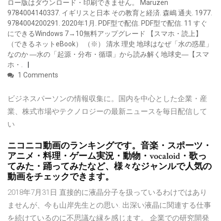
ロー版はダウンロード・印刷できません。 Maruzen
9784004140337. イギリスと日本 その教育と経済. 森嶋 通夫. 1977.
9784004200291. 2020年1月. PDF型で配信. PDF型で配信. 11 すぐ
にできるWindows 7→10無料アップグレード 【スマホ・読上】
（できるネットeBook） （※） 清水 理史 地球はなぜ「水の惑星」
なのか ―水の「起源・分布・循環」から読み解く地球史―【スマ
ホ・.
1 Comments
ビジネスパーソンの情報収集に。国内を中心とした企業・産
業、株式市場やテクノロジーの最新ニュースを毎日配信して
い
ニコニコ動画のランキングです。音楽・スポーツ・
アニメ・料理・ゲーム実況・動物・vocaloid・歌っ
てみた・踊ってみたなど、様々なジャンルで人気の
動画をチェックできます。
2018年7月31日 直接的に液晶分子を扱っているわけではあり
ませんが、今も山岸先生との思い. 出深い液晶に関連する仕事
を続けているのに不思議な縁を感じます。 企業での研究開発