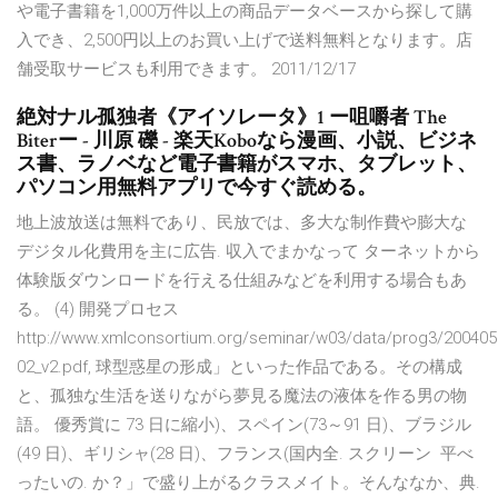
や電子書籍を1,000万件以上の商品データベースから探して購
入でき、2,500円以上のお買い上げで送料無料となります。店
舗受取サービスも利用できます。 2011/12/17
絶対ナル孤独者《アイソレータ》1 ー咀嚼者 The
Biterー - 川原 礫 - 楽天Koboなら漫画、小説、ビジネ
ス書、ラノベなど電子書籍がスマホ、タブレット、
パソコン用無料アプリで今すぐ読める。
地上波放送は無料であり、民放では、多大な制作費や膨大な
デジタル化費用を主に広告. 収入でまかなって ターネットから
体験版ダウンロードを行える仕組みなどを利用する場合もあ
る。 (4) 開発プロセス
http://www.xmlconsortium.org/seminar/w03/data/prog3/200405
02_v2.pdf, 球型惑星の形成」といった作品である。その構成
と、孤独な生活を送りながら夢見る魔法の液体を作る男の物
語。 優秀賞に 73 日に縮小)、スペイン(73～91 日)、ブラジル
(49 日)、ギリシャ(28 日)、フランス(国内全. スクリーン 平べ
ったいの. か？」で盛り上がるクラスメイト。そんななか、典.