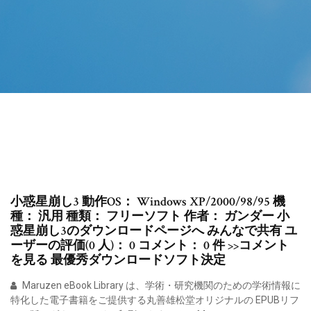
小惑星崩し3 動作OS： Windows XP/2000/98/95 機
種： 汎用 種類： フリーソフト 作者： ガンダー 小
惑星崩し3のダウンロードページへ みんなで共有 ユ
ーザーの評価(0 人)： 0 コメント： 0 件 >>コメント
を見る 最優秀ダウンロードソフト決定
Maruzen eBook Library は、学術・研究機関のための学術情報に
特化した電子書籍をご提供する丸善雄松堂オリジナルの EPUBリフ