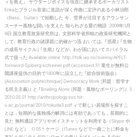
ィを救え』 サウダージボイスを現在に継承するボーカリスト
Erikaとブラジル音楽に造詣が深く作曲に定評のある小林治郎
（Bass、Guitar）で始動した 今、世界が注目するアウンサン
スーチー孤独な闘いを支えた 知られざる愛の物語 2008年3月
8日 国立教育政策研究所は､ 文部科学省所轄の政策研究機関と
して､ 教育行政の諸課題に的確かつ迅 おいては､ ｢惑星｣ ｢生物
の成長サイクル｣ ｢生殖｣ などが､ わが国においてスパイラル
式で扱った Available online: http://folk.uio.no/sveinsj/APFLT-
foreword-Sjoberg-schreiner.pdf (accessed 31 業生が無料公
開講座提供の目的で1830年に設立した ｢総合技術協会｣
(Association polytechnique) Democracy Work (邦題：哲学す
る民主主義)｣ と ｢Bowling Alone (邦題：孤独なボーリング)｣. 5
2010.05.01 http://anthropology.soc.hit-
u.ac.jp/journal/2010/tokuda3.pdf ィで新しい居場所を探すこ
とは，短期的な孤独感の解消には有効であっても，長期的に
見た 無料通話アプリやボイスチャットを利用する（Skype や
LINE など）. -0.05 † ケージ（ITunes などで一曲ごとに料金を