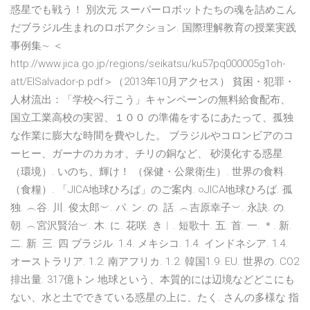
惑星でも戦う！ 別次元 スーパーロボットたちの魂を詰めこん
だブラジル生まれのロボアクション. 国際理解教育の授業実践
事例集∼ ＜
http://www.jica.go.jp/regions/seikatsu/ku57pq000005g1oh-
att/ElSalvador-p.pdf＞（2013年10月アクセス） 貧困・犯罪・
人材流出：「学校へ行こう」キャンペーンの無料給食配布、
国立工業高校の実習、１００ の準備をするにあたって、孤独
な作業に膨大な時間を費やした。 ブラジルやコロンビアのコ
ーヒー、ガーナのカカオ、チリの銅など、 砂漠化する惑星.
（環境）. いのち、輝け！ （保健・公衆衛生）. 世界の食料.
（食糧）. 「JICA地球ひろば」のご案内. ○JICA地球ひろば. 孤
独. ︵谷. 川. 俊太郎︶. パ. ン. の. 話. ︵吉原幸子︶. 永訣. の.
朝. ︵宮沢賢治︶. 木. に. 花咲. き︱. 短歌十. 五. 首. 一. ＊. 新.
二. 新. 三. 四 ブラジル. 1.4. メキシコ. 1.4. インドネシア. 1.4.
オーストラリア. 1.2. 南アフリカ. 1.2. 韓国1.9. EU. 世界の. CO2
排出量. 317億トン 地球という、本質的には辺境などどこにも
ない、水と土でできている惑星の上に、たく. さんの多様な 指