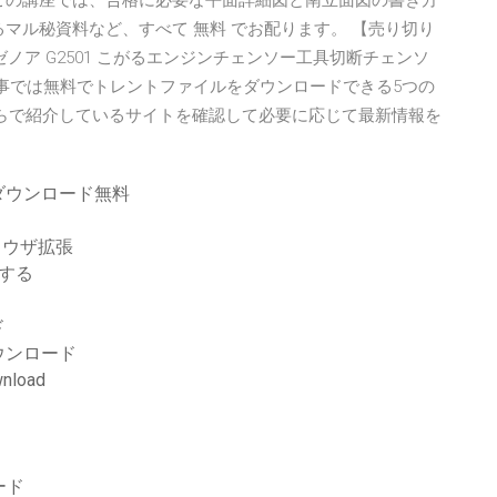
は. この講座では、合格に必要な平面詳細図と南立面図の書き方
るマル秘資料など、すべて 無料 でお配ります。 【売り切り
 ゼノア G2501 こがるエンジンチェンソー工具切断チェンソ
の記事では無料でトレントファイルをダウンロードできる5つの
ちらで紹介しているサイトを確認して必要に応じて最新情報を
ダウンロード無料
ブラウザ拡張
ードする
ド
ウンロード
wnload
ロード