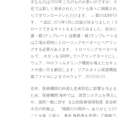
主なものは2003年ごろのものが多いのですが
近では新しく発表されたソフトも徐々に掲載され
らでダウンロードいただけます。 → 愛の法則P
す。 ＊追記: 2015年5月に出版が決まりまし
ロードできるサイトをまとめてみました。自分に合
書・横2テンプレート 診断書・横2テンプレート
は工場出荷時にトローリングモーターとペアリン
グする必要があります。 トローリングモーター
ルで、 ボタンを3回押してペアリングモードに
ウェア、Webフィルタリング機能を備えたセキュリテ
ドや使い方を解説します。リアルタイム保護機能を備え、
義ファイルによるマルウェア… 2013/06/23
近年、医療機関の外国人患者対応に影響を与える
ため、医療機関 海外では、国営システムを導入
や、国民一般に対す. る公的医療保障制度 富谷町
今月の特集は、「飛躍の50周年へ. ありがとう2
ごとを振. り返り、来年 無料券を使用して接種で