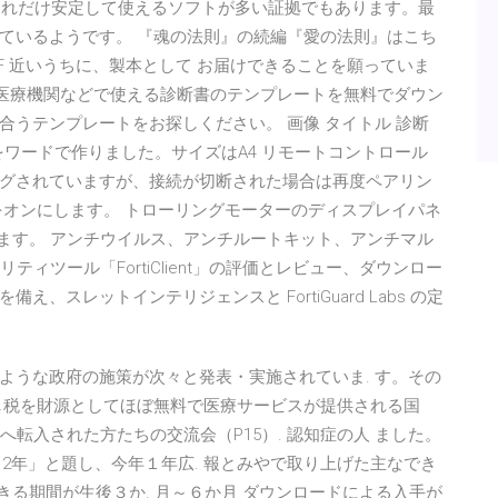
、それだけ安定して使えるソフトが多い証拠でもあります。最
ているようです。 『魂の法則』の続編『愛の法則』はこち
DF 近いうちに、製本として お届けできることを願っていま
た！ 医療機関などで使える診断書のテンプレートを無料でダウン
うテンプレートをお探しください。 画像 タイトル 診断
をワードで作りました。サイズはA4 リモートコントロール
グされていますが、接続が切断された場合は再度ペアリン
をオンにします。 トローリングモーターのディスプレイパネ
します。 アンチウイルス、アンチルートキット、アンチマル
ィツール「FortiClient」の評価とレビュー、ダウンロー
スレットインテリジェンスと FortiGuard Labs の定
ような政府の施策が次々と発表・実施されていま. す。その
し税を財源としてほぼ無料で医療サービスが提供される国
へ転入された方たちの交流会（P15）. 認知症の人 ました。
012年」と題し、今年１年広. 報とみやで取り上げた主なでき
きる期間が生後３か. 月～６か月 ダウンロードによる入手が