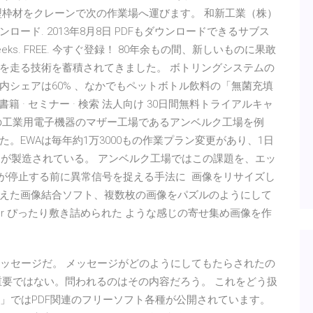
型枠材をクレーンで次の作業場へ運びます。 和新工業（株）
ード. 2013年8月8日 PDFもダウンロードできるサブス
ks. FREE. 今すぐ登録！ 80年余もの間、新しいものに果敢
を走る技術を蓄積されてきました。 ボトリングシステムの
内シェアは60% 、なかでもペットボトル飲料の「無菌充填
 · 書籍 · セミナー · 検索 法人向け 30日間無料トライアルキャ
の工業用電子機器のマザー工場であるアンベルク工場を例
。EWAは毎年約1万3000もの作業プラン変更があり、1日
品が製造されている。 アンベルク工場ではこの課題を、エッ
機が停止する前に異常信号を捉える手法に 画像をリサイズし
えた画像結合ソフト、複数枚の画像をパズルのようにして
or ぴったり敷き詰められた ような感じの寄せ集め画像を作
メッセージだ。 メッセージがどのようにしてもたらされたの
重要ではない。問われるのはその内容だろう。 これをどう扱
library」ではPDF関連のフリーソフト各種が公開されています。