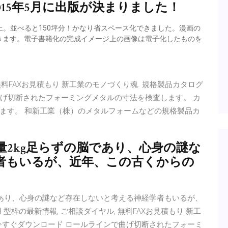
2015年5月に出版が決まりました！
上。並べると150坪分！かなり省スペース化できました。漫画の
きます。電子書籍化の完成イメージ上の画像は電子化したものを
無料FAXお見積もり 新工業のモノづくり魂. 規格製品カタログ
曲げ切断されたフォーミングメタルの寸法を検査します。 カ
ます。 和新工業（株）のメタルフォームなどの規格製品カ
2kg足らずの脳であり、心身の謎な
者もいるが、近年、この古くからの
であり、心身の謎など存在しないと考える神経学者もいるが、
枠の最新情報, ご相談ダイヤル, 無料FAXお見積もり 新工
）今すぐダウンロード ロールラインで曲げ切断されたフォーミ