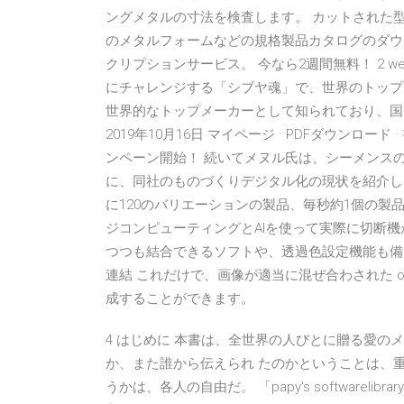
ングメタルの寸法を検査します。 カットされた
のメタルフォームなどの規格製品カタログのダウンロ
クリプションサービス。 今なら2週間無料！ 2 wee
にチャレンジする「シブヤ魂」で、世界のトップ
世界的なトップメーカーとして知られており、国
2019年10月16日 マイページ · PDFダウンロード
ンペーン開始！ 続いてメヌル氏は、シーメンス
に、同社のものづくりデジタル化の現状を紹介した
に120のバリエーションの製品、毎秒約1個の製
ジコンピューティングとAIを使って実際に切断
つつも結合できるソフトや、透過色設定機能も備
連結 これだけで、画像が適当に混ぜ合わされた 
成することができます。
4 はじめに 本書は、全世界の人びとに贈る愛の
か、また誰から伝えられ たのかということは、
うかは、各人の自由だ。 「papy's software