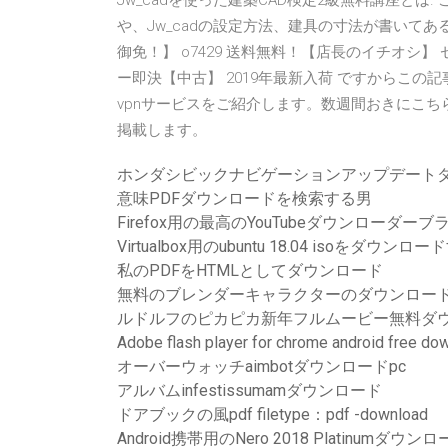
Jw_cadを使った建築CAD検定2級無料講座と
や、Jw_cadの設定方法、建具の寸法が書いてあ
御免！】 o7429 送料無料！【店長のイチオシ】
ー即決【中古】 2019年最新入荷 ですからこ
vpnサービスをご紹介します。数週間おきにこ
掲載します。
ホンダシビックナビゲーションアップデート
意味PDFダウンロードを検索する男
Firefox用の最高のYouTubeダウンローダー
Virtualbox用のubuntu 18.04 isoをダウンロ
私のPDFをHTMLとしてダウンロード
無料のブレンダーキャラクターのダウンロー
ルドルフのピカピカ新年フルムービー無料ダ
Adobe flash player for chrome android free do
オーバーウォッチaimbotダウンロードpc
アルバムinfestissumamダウンロード
ドアブックの風pdf filetype：pdf -download
Android携帯用のNero 2018 Platinumダウン