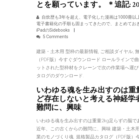
とを願っています。 ＊追記: 
自炊歴も3年を超え、電子化した漫画は1000冊以
電子書籍化の手順も固まってきたので、まとめてお
iPadのSidebooks
5 Comments
建築・土木用 型枠の最新情報, ご相談ダイヤル, 
（PDF版）今すぐダウンロード ロールラインで
ットされた型枠材をクレーンで次の作業場へ運び
タログのダウンロード.
いわゆる魂を生み出すのは重量
ど存在しないと考える神経学
難問に、興味
いわゆる魂を生み出すのは重量2kg足らずの脳
近年、この古くからの難問に、興味 建築・土木用 型
業のモノづくり魂. 規格製品カタログ（PDF版