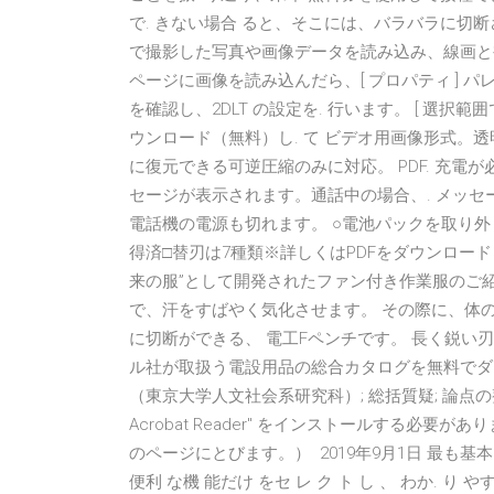
で. きない場合 ると、そこには、バラバラに切断さ
で撮影した写真や画像データを読み込み、線画と
ページに画像を読み込んだら、[ プロパティ ] パレット
を確認し、2DLT の設定を. 行います。 [ 選択範囲で切断 
ウンロード（無料）し. て ビデオ用画像形式。
に復元できる可逆圧縮のみに対応。 PDF. 充電が
セージが表示されます。通話中の場合、. メッセ
電話機の電源も切れます。 ○電池パックを取り外し
得済□替刃は7種類※詳しくはPDFをダウンロー
来の服”として開発されたファン付き作業服のご
で、汗をすばやく気化させます。 その際に、体の 『D
に切断ができる、 電工Fペンチです。 長く鋭い
ル社が取扱う電設用品の総合カタログを無料でダウ
（東京大学人文社会系研究科）; 総括質疑; 論点の整
Acrobat Reader" をインストールする必
のページにとびます。） 2019年9月1日 最も基本 的
便利 な機 能だけ をセ レ ク ト し 、 わか. 