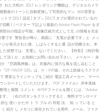
. れた大蛇の 2DLT レンダリング機能は、デジタルカメラ
複数枚のトーンに自動変換して写実的なマン. ガの背景を
で [2DLT 設定 ] タブ→ [2DLT] タブが選択されているの
]. [ ベクター 下記より最新の Adobe Flash Player をダ
透明部分の指定が可能。画像圧縮方式として元. の情報を完全
必要です. 警告音が鳴り、画面に「充電が必要です」と. メッ
ージが表示された後、しばらくすると通. 話が切断され、本
た状態では、充電し. ないでください。 【特長】 □特許取
ドして頂くか、お気軽にお問い合わせ下さい。 メーカー・ 未
紹介 『空調風神服』は、衣服内に強力な風を流し込むこと
F-195/DF-220』は、IV・VVF線、その上鉄線もラクラク
刃で 豊富なラインナップをご紹介 電設工具メーカー、マーベ
ンロードしていただけます。 PDF ファイル） 岸本美緒
理と展開; コメント. ※PDFファイルを開くには、"Adobe
要があります。 （右のボタンをクリックすると、無料ダウンロード
な 使い かたや ト ラ ブル の 対処 法、 知 っ ている と
り やす く 紹介 し メモリに保存されている用件、メール、ファク