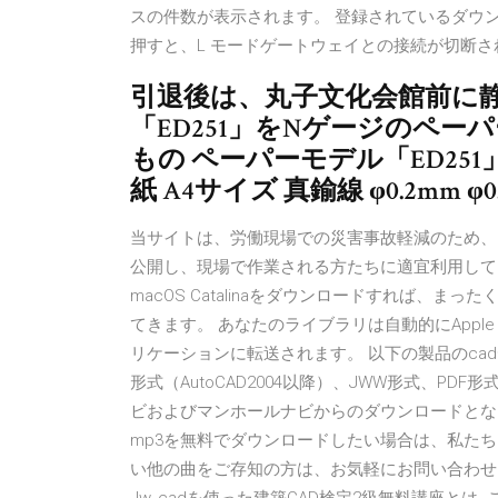
スの件数が表示されます。 登録されているダウン
押すと、L モードゲートウェイとの接続が切断さ
引退後は、丸子文化会館前に
「ED251」をNゲージのペー
もの ペーパーモデル「ED251」
紙 A4サイズ 真鍮線 φ0.2mm φ0
当サイトは、労働現場での災害事故軽減のため、
公開し、現場で作業される方たちに適宜利用して
macOS Catalinaをダウンロードすれば、
てきます。 あなたのライブラリは自動的にApple Mus
リケーションに転送されます。 以下の製品のcad
形式（AutoCAD2004以降）、JWW形式、PD
ビおよびマンホールナビからのダウンロードとなり
mp3を無料でダウンロードしたい場合は、私た
い他の曲をご存知の方は、お気軽にお問い合わせ