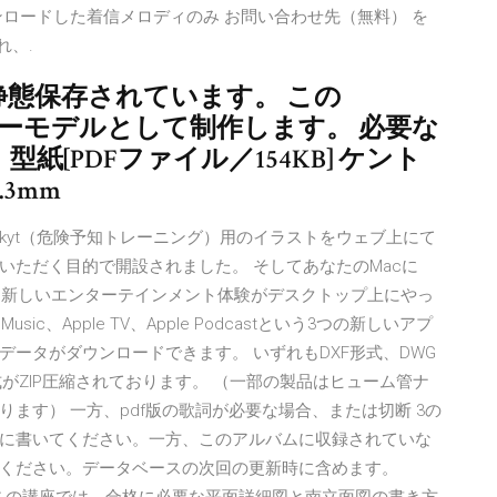
ロードした着信メロディのみ お問い合わせ先（無料） を
れ、.
静態保存されています。 この
パーモデルとして制作します。 必要な
型紙[PDFファイル／154KB] ケント
.3mm
kyt（危険予知トレーニング）用のイラストをウェブ上にて
いただく目的で開設されました。 そしてあなたのMacに
まったく新しいエンターテインメント体験がデスクトップ上にやっ
ic、Apple TV、Apple Podcastという3つの新しいアプ
データがダウンロードできます。 いずれもDXF形式、DWG
F形式がZIP圧縮されております。 （一部の製品はヒューム管ナ
ます） 一方、pdf版の歌詞が必要な場合、または切断 3の
ちに書いてください。一方、このアルバムに収録されていな
ください。データベースの次回の更新時に含めます。