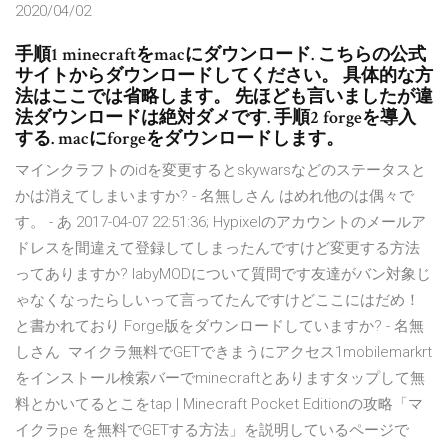
2020/04/02
手順1 minecraftをmacにダウンロード. こちらの公式
サイトからダウンロードしてください。 具体的な方
法はここでは省略します。 先ほども言いましたが違
法ダウンロードは絶対ダメです. 手順2 forgeを導入
する. macにforgeをダウンロードします。
マインクラフトのidを変更するとskywarsなどのステータスと
かは消えてしまいますか? - 名無しさん はめれ他のは偶々で
す。 - あ 2017-04-07 22:51:36; Hypixelのアカウントのメールア
ドレスを間違えて登録してしまったんですけど変更する方法
ってありますか? labyMODについて質問です友達がバン対象じ
ゃなくなったらしいって言ってたんですけどここにはだめ！
と書かれており Forge版をダウンロードしていますか? - 名無
しさん マイクラ無料でGETできまうにアクセス1mobilemarkrt
をインストール検索バーでminecraftとありますタップして無
料とかいてるとこをtap | Minecraft Pocket Editionの攻略「マ
イクラpe を無料でGETする方法」を説明しているページで