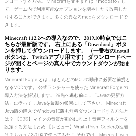
ンロードする方法。 Minecraftを変更または「moddato」し
て、ゲーム内で利用可能なオプションを増やしたり改善した
りすることができます。多くの異なるmodをダウンロードで
きます。
Minecraft 1.12.2への導入なので、2019.10時点ではこ
ちらが最新版です。 右上にある「Download」ボタ
ンを押してダウンロードします。 （一番右のInstall
ボタンは、Twitchアプリ用です） ダウンロードペー
ジが開くとページの真ん中でカウントダウンが始ま
ります。
Minecraft Forge とは，ほとんどのMODの動作に必要な前提と
なるMODです。 公式ランチャーを使った Minecraft Forge の
導入方法を解説します。 ※先へ進む前に，「Javaの更新方
法」に従って，Javaを最新の状態にして下さい。 Minecraft
Java版の購入でWindows10版も無料ダウンロードする方法と
は？ 【OBS】マイクの音質が劇的に向上！音声フィルターを
設定する方法まとめ 【レビュー】Wraith Prism Coolerの性能
は？Ryzen 7 3700Xで使ってみた！ それでは、Minecraft with