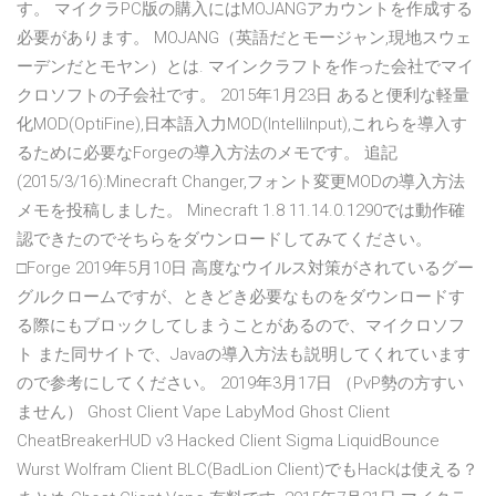
す。 マイクラPC版の購入にはMOJANGアカウントを作成する
必要があります。 MOJANG（英語だとモージャン,現地スウェ
ーデンだとモヤン）とは. マインクラフトを作った会社でマイ
クロソフトの子会社です。 2015年1月23日 あると便利な軽量
化MOD(OptiFine),日本語入力MOD(IntelliInput),これらを導入す
るために必要なForgeの導入方法のメモです。 追記
(2015/3/16):Minecraft Changer,フォント変更MODの導入方法
メモを投稿しました。 Minecraft 1.8 11.14.0.1290では動作確
認できたのでそちらをダウンロードしてみてください。
□Forge 2019年5月10日 高度なウイルス対策がされているグー
グルクロームですが、ときどき必要なものをダウンロードす
る際にもブロックしてしまうことがあるので、マイクロソフ
ト また同サイトで、Javaの導入方法も説明してくれています
ので参考にしてください。 2019年3月17日 （PvP勢の方すい
ません） Ghost Client Vape LabyMod Ghost Client
CheatBreakerHUD v3 Hacked Client Sigma LiquidBounce
Wurst Wolfram Client BLC(BadLion Client)でもHackは使える？