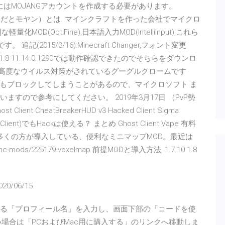
にはMOJANGアカウントを作成する必要があります。
ンだとモヤン）とは. マインクラフトを作った会社でマイクロ
OD(OptiFine),日本語入力MOD(IntelliInput),これら
2015/3/16):Minecraft Changer,フォント変更
1.8 11.14.0.1290では動作確認できたのでそちらをダウンロ
月10日 高度なウイルス対策がされているグーグルクロームです
もブロックしてしまうことがあるので、マイクロソフト ま
ますので参考にしてください。 2019年3月17日 （PvP勢
Client CheatBreakerHUD v3 Hacked Client Sigma
dLion Client)でもHackは使える？ まとめ Ghost Client Vape 有料
上で多くの方が導入している、便利なミニマップMOD。最近は
/mc-mods/225179-voxelmap 前提MODと導入方法, 1.7.10 1.8
020/06/15
ftに登録する「プロフィール名」を入力し、画面下部の「コードを使
場合は「PCおよびMac用に購入する」のリンクへ移動しま