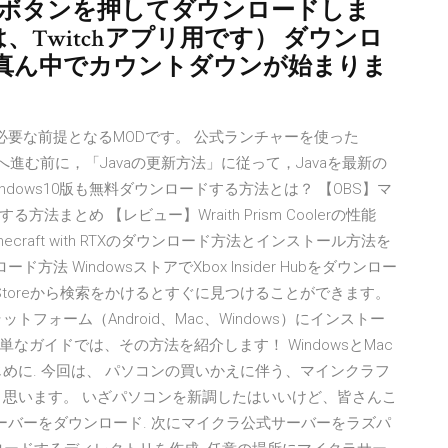
ad」ボタンを押してダウンロードしま
ンは、Twitchアプリ用です） ダウンロ
真ん中でカウントダウンが始まりま
の動作に必要な前提となるMODです。 公式ランチャーを使った
 ※先へ進む前に，「Javaの更新方法」に従って，Javaを最新の
でWindows10版も無料ダウンロードする方法とは？ 【OBS】マ
とめ 【レビュー】Wraith Prism Coolerの性能
inecraft with RTXのダウンロード方法とインストール方法を
ロード方法 WindowsストアでXbox Insider Hubをダウンロー
soft Storeから検索をかけるとすぐに見つけることができます。
ットフォーム（Android、Mac、Windows）にインストー
ガイドでは、その方法を紹介します！ WindowsとMac
めに. 今回は、 パソコンの買いかえに伴う、マインクラフ
と思います。 いざパソコンを新調したはいいけど、皆さんこ
ftサーバーをダウンロード. 次にマイクラ公式サーバーをラズパ