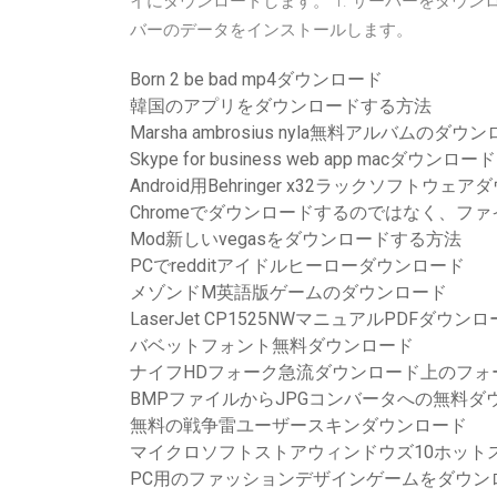
イにダウンロードします。 1. サーバーをダウ
バーのデータをインストールします。
Born 2 be bad mp4ダウンロード
韓国のアプリをダウンロードする方法
Marsha ambrosius nyla無料アルバムのダウ
Skype for business web app macダウンロード
Android用Behringer x32ラックソフトウェ
Chromeでダウンロードするのではなく、フ
Mod新しいvegasをダウンロードする方法
PCでredditアイドルヒーローダウンロード
メゾンドM英語版ゲームのダウンロード
LaserJet CP1525NWマニュアルPDFダウン
バベットフォント無料ダウンロード
ナイフHDフォーク急流ダウンロード上のフォ
BMPファイルからJPGコンバータへの無料ダ
無料の戦争雷ユーザースキンダウンロード
マイクロソフトストアウィンドウズ10ホット
PC用のファッションデザインゲームをダウン