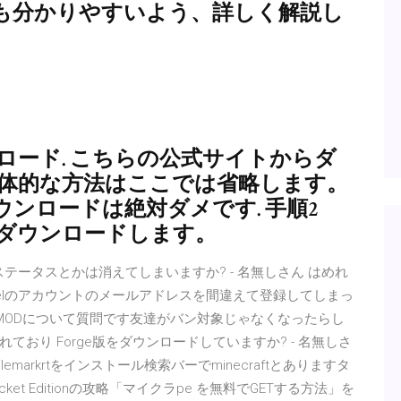
も分かりやすいよう、詳しく解説し
にダウンロード. こちらの公式サイトからダ
具体的な方法はここでは省略します。
ンロードは絶対ダメです. 手順2
rgeをダウンロードします。
のステータスとかは消えてしまいますか? - 名無しさん はめれ
36; Hypixelのアカウントのメールアドレスを間違えて登録してしまっ
yMODについて質問です友達がバン対象じゃなくなったらし
おり Forge版をダウンロードしていますか? - 名無しさ
emarkrtをインストール検索バーでminecraftとありますタ
Pocket Editionの攻略「マイクラpe を無料でGETする方法」を