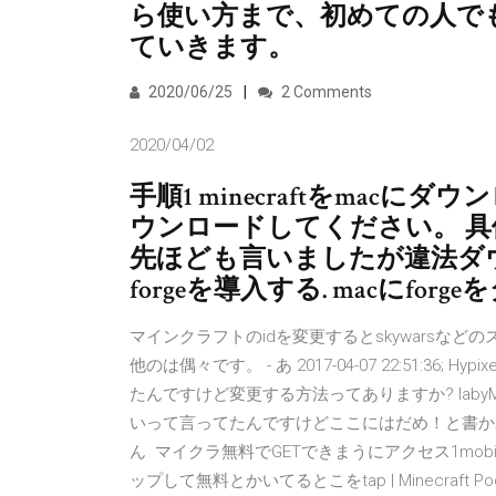
ら使い方まで、初めての人で
ていきます。
2020/06/25
2 Comments
2020/04/02
手順1 minecraftをmac
ウンロードしてください。 
先ほども言いましたが違法ダウ
forgeを導入する. macにfo
マインクラフトのidを変更するとskywarsなど
他のは偶々です。 - あ 2017-04-07 22:51:
たんですけど変更する方法ってありますか? lab
いって言ってたんですけどここにはだめ！と書かれて
ん マイクラ無料でGETできまうにアクセス1mobil
ップして無料とかいてるとこをtap | Minecraft 