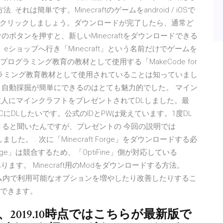
 それは簡単です。Minecraftのゲームをandroid / iOSで
クリックしましょう。ダウンロードが完了したら、通常ど
ボタンを押すと、新しいMinecraftをダウンロードできる
ショップへ行き「Minecraft」という名前だけでゲームを
tをプログラミング教育の教材として使用する「MakeCode for
プログラミング教育教材として使用されていることは知っていまし
整地、自動採掘が簡単にできるのはとても魅力的でした。 マイン
友人にマインクラフトをプレゼントされてDLしました。最
にDLしたいです。公式のIDとPWは覚えています。1度DL
できると聞いたんですが、プレゼントの 今回の説明では
ロードしました。 . 次に「Minecraft Forge」をダウンロードする必
 Forge」は競合するため、「OptiFine」側が対応している
があります。 Minecraft用のModをダウンロードする方法。
て、ゲーム内で利用可能なオプションを増やしたり改善したりするこ
ドできます。
入なので、2019.10時点ではこちらが最新版で