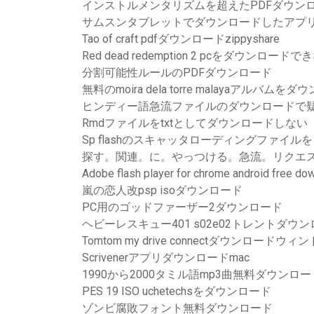
インストルメンタリズムを超えたPDFダウン
サムスンタブレットでダウンロードしたアプ
Tao of craft pdfダウンロードzippyshare
Red dead redemption 2 pcをダウンロードで
分割可能性ルールのPDFダウンロード
無料のmoira dela torre malayaアルバムを
ヒンディー語急流ファイルのダウンロードで
Rmdファイルをtxtとしてダウンロードしない
Sp flashのスキャッタローディングファイ
探す。関連。に。やっつける。急流。リクエ
Adobe flash player for chrome android free do
嵐の恋人改psp isoダウンロード
PC用のゴッドファーザー2ダウンロード
ヘビーレスキュー401 s02e02トレントダウ
Tomtom my drive connectダウンロードウィ
Scrivenerアプリダウンロードmac
1990から2000タミル語mp3曲無料ダウンロー
PES 19 ISO uchetechsをダウンロード
ゾンビ腐敗フォント無料ダウンロード