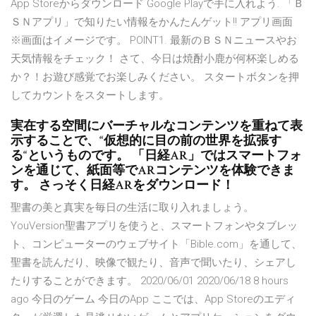
App Storeからダウンロード Google Playで手に入れよう. 「Ｂ
ＳＮアプリ」で知りたい情報をかんたんゲット!! アプリ画面
※画面はイメージです。 POINT1. 最新のＢＳＮニュースやお
天気情報をチェック！ さて、今日は焼酎小鹿が何杯楽しめる
か？！お遊び感覚でお楽しみください。 スタートボタンを押
してカウントをスタートします。
実在する空間にバーチャルなコンテンツを重ねて表
示することで、“仮想的に目の前の世界を拡張す
る“というものです。 「日経AR」ではスマートフォ
ンを通じて、紙面等でARコンテンツを体験できま
す。 さっそく日経ARをダウンロード！
聖書の美と真実を毎日の生活に取り入れましょう。
YouVersion聖書アプリを使うと、スマートフォンやタブレッ
ト、コンピューターのウェブサイト「Bible.com」を通して、
聖書を読んだり、映像で観たり、音声で聞いたり、シェアし
たりすることができます。 2020/06/01 2020/06/18 8 hours
ago 今日のゲーム 今日のApp ここでは、App Storeのエディ