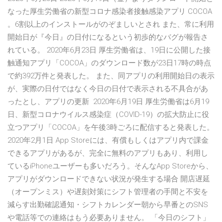
なった厚生労働省の新型コロナ感染者接触感染アプリ COCOA
。6割以上のインストールがのぞましいとされ また、常に利用
開始日が『今日』の日付になるという初歩的なバグが報告さ
れている。 2020年6月23日 厚生労働省は、19日に公開した接
触通知アプリ「COCOA」のダウンロード数が23日17時の時点
で約392万件と発表した。 また、同アプリの利用開始日の表示
が、実際の日付ではなく今日の日付で表示される不具合があ
ったとし、アプリの更新 2020年6月19日 厚生労働省は6月19
日、新型コロナウイルス感染症（COVID-19）の拡大防止に役
立つアプリ「COCOA」を午後3時ごろに配信すると発表した。
2020年2月1日 App Storeには、有償もしくはアプリ内で課金
できるアプリがあるが、完全に無料のアプリもあり、利用し
ているiPhoneユーザーも多いだろう。そんなApp Storeから、
アプリがダウンロードできない状況が発生する場合 開店遅延
（オープンミス）や遅刻対策にシフト管理者の手間と不安を
減らす出勤確認通知・シフトカレンダー朝から早番とのSNS
や電話等での連絡はもう必要ありません。 「今日のシフト」