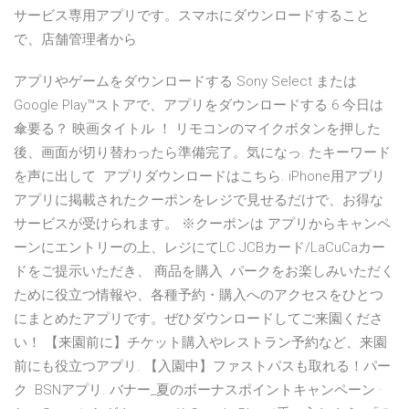
サービス専用アプリです。スマホにダウンロードすること
で、店舗管理者から
アプリやゲームをダウンロードする Sony Select または
Google Play™ストアで、アプリをダウンロードする 6 今日は
傘要る？ 映画タイトル ！ リモコンのマイクボタンを押した
後、画面が切り替わったら準備完了。気になっ. たキーワード
を声に出して アプリダウンロードはこちら. iPhone用アプリ
アプリに掲載されたクーポンをレジで見せるだけで、お得な
サービスが受けられます。 ※クーポンは アプリからキャンペ
ーンにエントリーの上、レジにてLC JCBカード/LaCuCaカー
ドをご提示いただき、 商品を購入 パークをお楽しみいただく
ために役立つ情報や、各種予約・購入へのアクセスをひとつ
にまとめたアプリです。ぜひダウンロードしてご来園くださ
い！ 【来園前に】チケット購入やレストラン予約など、来園
前にも役立つアプリ. 【入園中】ファストパスも取れる！パー
ク BSNアプリ. バナー_夏のボーナスポイントキャンペーン ·