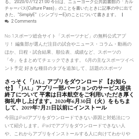
る。 2020/07/12 21:00 今日は、ニューヨーク公共図書館の「カル
チャーパス(Culture Pass)」のことを書いたときに記事の中に出て
きた、"SimplyE"（シンプリーE)のことについて書きます。
2 Comments
No.1スポーツ総合サイト「スポーツナビ」の無料公式アプ
リ！ 編集部が選んだ注目の試合やニュース・コラム・動画の
ほか、日程・試合結果、順位表、成績など、スポーツの
「今」をまとめてチェックできます。 6月の主なスポーツイベ
ント予定 好きな種目のタブを追加して、話題のスポーツ
さっそく「JAL」アプリをダウンロード 【お知ら
せ】「JAL」アプリ一部バージョンのサービス提供
終了について 平素は日本航空をご利用いただき厚く
御礼申し上げます。2020年6月30日（火）をもちま
して、2019年7月21日以前にインストール
今回はiPadアプリをダウンロードできない原因と対処法につ
いて紹介します。iPadでアプリをダウンロードできない人
や、これからアプリをインストールする人に向けてわかりや