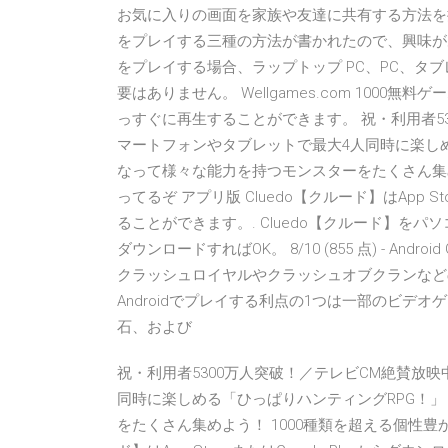
お気に入りの画面を家族や友達に共有する方法を探
をプレイする三種の方法が書かれたので、興味があれ
をプレイする場合、ラップトップ PC、PC、タ
要はありません。 Wellgames.com 100
っすぐに再生することができます。 祝・利用者53
マートフォンやタブレットで最大4人同時に楽しめ
なって様々な能力を持つモンスターをたくさん集め
ってるぞ アプリ版 Cluedo【クルード】はApp S
ることができます。. Cluedo【クルード】をパ
ダウンロードすればOK。 8/10 (855 点) - Androi
クラッシュロイヤルやクラッシュオブクランなど
Androidでプレイする利点の1つは一部のビ
石、および
祝・利用者5300万人突破！／テレビCM絶賛放映
同時に楽しめる「ひっぱりハンティングRPG！
をたくさん集めよう！ 1000種類を超える個性豊か