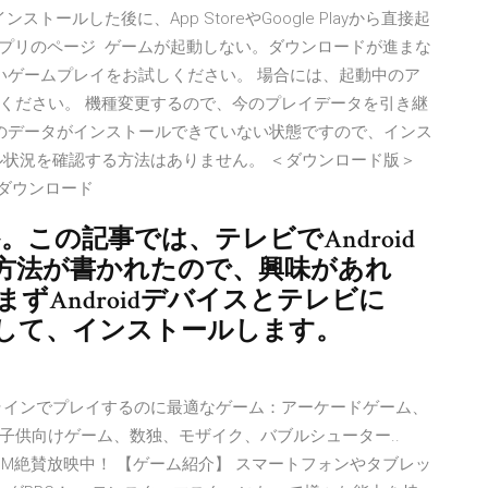
プリをインストールした後に、App StoreやGoogle Playから直接起
アプリのページ ゲームが起動しない。ダウンロードが進まな
いゲームプレイをお試しください。 場合には、起動中のア
ください。 機種変更するので、今のプレイデータを引き継
てのデータがインストールできていない状態ですので、インス
ル状況を確認する方法はありません。 ＜ダウンロード版＞
は、ダウンロード
か。この記事では、テレビでAndroid
方法が書かれたので、興味があれ
ずAndroidデバイスとテレビに
ロードして、インストールします。
ラインでプレイするのに最適なゲーム：アーケードゲーム、
子供向けゲーム、数独、モザイク、バブルシューター..
テレビCM絶賛放映中！ 【ゲーム紹介】 スマートフォンやタブレッ