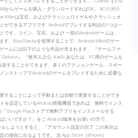
ダウンロードしてスマホプレイすることができます。. Cluedo【クル
Mからゲームを購入・ダウンロードすればOK。 8/10 (855
ード Game Killerは宝石、およびクラッシュロイヤルやクラッシュオ
できるアプリです. Androidでプレイする利点の1つは一
す。コイン、宝石、および 一部のAndroidゲームは、
す。BlueStacksを使用することで、Android 64bitのゲー
bitのゲームには以下のような作品が含まれます。 『チームファ
of Oblivion』 『牧羊人之心 -KarDi あなたは、PC用のゲームを
スに転送することができます。多くのアクションゲーム、スポー
ンストップでAndroidのゲームをプレイするために必要な
更することによって手動または自動で更新することができ
カウントを設定しているAndroid搭載機器であれば、無料でインス
「Google Playストアで無料アプリをインストールする
いですか？」をご Android端末をお使いの方で、
ンストールしようとすると、「アカウント設定の完了 この表示は、
に出るようです。 左:App Store（iPhone）