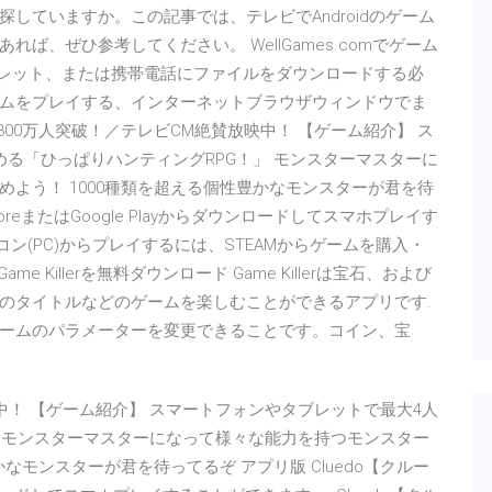
していますか。この記事では、テレビでAndroidのゲーム
ば、ぜひ参考してください。 WellGames.comでゲーム
ブレット、または携帯電話にファイルをダウンロードする必
0無料ゲームをプレイする、インターネットブラウザウィンドウでま
00万人突破！／テレビCM絶賛放映中！ 【ゲーム紹介】 ス
る「ひっぱりハンティングRPG！」 モンスターマスターに
よう！ 1000種類を超える個性豊かなモンスターが君を待
toreまたはGoogle Playからダウンロードしてスマホプレイす
ソコン(PC)からプレイするには、STEAMからゲームを購入・
d Game Killerを無料ダウンロード Game Killerは宝石、および
のタイトルなどのゲームを楽しむことができるアプリです.
デオゲームのパラメーターを変更できることです。コイン、宝
中！ 【ゲーム紹介】 スマートフォンやタブレットで最大4人
」 モンスターマスターになって様々な能力を持つモンスター
なモンスターが君を待ってるぞ アプリ版 Cluedo【クルー