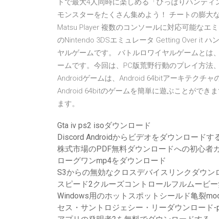
トで最大4人同時に楽しめる「ひっぱりハンティン
モンスターをたくさん集めよう！ チートの膨大なコレ
Matsu Player 複数のコンソールに対応可能なエミュレータ C
のNintendo 3DSエミュレータ Getting O
ヤルゲームです。 バトルロワイヤルゲームとは
ームです。今回は、PC版荒野行動のプレイ方法、ダウ
Androidゲームは、Android 64bitアーキテ
Android 64bitのゲームを簡単に遊ぶことができ
ます。
Gta iv ps2 isoダウンロード
Discord Androidからビデオをダウンロード
株式市場のPDF無料ダウンロードへの初心者
ローグワンmp4をダウンロード
S3からの無効なクロスデバイスリンクダウン
スピード2クルーズコントロールフルムービー
Windows用のホットスポットシールド亀裂m
セス・サントロジェシー・リーダウンロード-p