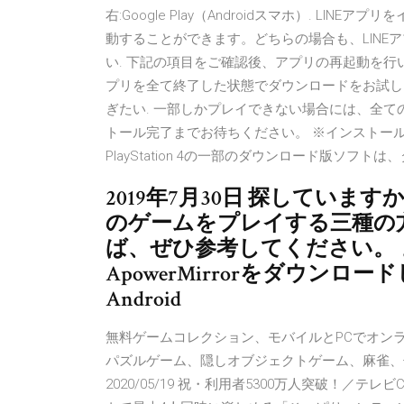
右:Google Play（Androidスマホ）. LINEア
動することができます。どちらの場合も、LINE
い. 下記の項目をご確認後、アプリの再起動を行
プリを全て終了した状態でダウンロードをお試し
ぎたい. 一部しかプレイできない場合には、全
トール完了までお待ちください。 ※インストー
PlayStation 4の一部のダウンロード版ソフト
2019年7月30日 探しています
のゲームをプレイする三種の
ば、ぜひ参考してください。 ま
ApowerMirrorをダウン
Android
無料ゲームコレクション、モバイルとPCでオン
パズルゲーム、隠しオブジェクトゲーム、麻雀、
2020/05/19 祝・利用者5300万人突破！／